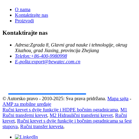
O nama
Kontaktirajte nas
Proizvodi
Kontaktirajte nas
Adresa:
Zgrada 8, Glavni grad nauke i tehnologije, okrug
Xiuzhou, grad Jiaxing, provincija Zhejiang
Telefon:
+86-400-9980998
E-pošta:
export@bewatec.com.cn
© Autorsko pravo - 2010-2025: Sva prava pridržana.
Mapa sajta
-
AMP za mobilne uređaje
Ručni krevet s dvije funkcije i HDPE bočnim ogradnicama
,
M1
Ručni transferni krevet
,
M2 Hidraulični transferni krevet
,
Ručni
krevet
,
Ručni krevet s dvije funkcije i bočnim ogradnicama sa šest
stupova
,
Ručni transfer kreveta
,