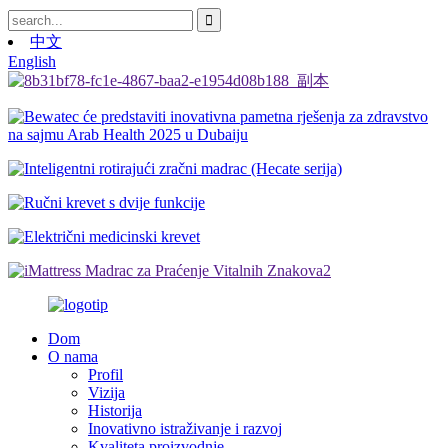
中文
English
Dom
O nama
Profil
Vizija
Historija
Inovativno istraživanje i razvoj
Kvaliteta proizvodnje