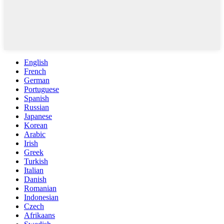
English
French
German
Portuguese
Spanish
Russian
Japanese
Korean
Arabic
Irish
Greek
Turkish
Italian
Danish
Romanian
Indonesian
Czech
Afrikaans