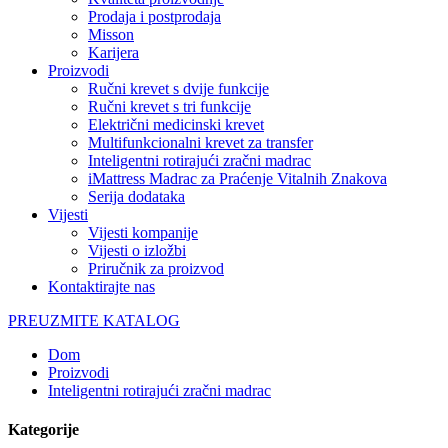
Prodaja i postprodaja
Misson
Karijera
Proizvodi
Ručni krevet s dvije funkcije
Ručni krevet s tri funkcije
Električni medicinski krevet
Multifunkcionalni krevet za transfer
Inteligentni rotirajući zračni madrac
iMattress Madrac za Praćenje Vitalnih Znakova
Serija dodataka
Vijesti
Vijesti kompanije
Vijesti o izložbi
Priručnik za proizvod
Kontaktirajte nas
PREUZMITE KATALOG
Dom
Proizvodi
Inteligentni rotirajući zračni madrac
Kategorije