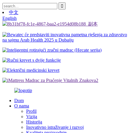
中文
English
Dom
O nama
Profil
Vizija
Historija
Inovativno istraživanje i razvoj
Kvaliteta proizvodnje