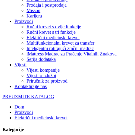
Prodaja i postprodaja
Misson
Karijera
Proizvodi
Ručni krevet s dvije funkcije
Ručni krevet s tri funkcije
Električni medicinski krevet
Multifunkcionalni krevet za transfer
Inteligentni rotirajući zračni madrac
iMattress Madrac za Praćenje Vitalnih Znakova
Serija dodataka
Vijesti
Vijesti kompanije
Vijesti o izložbi
Priručnik za proizvod
Kontaktirajte nas
PREUZMITE KATALOG
Dom
Proizvodi
Električni medicinski krevet
Kategorije