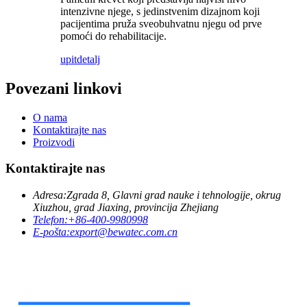
intenzivne njege, s jedinstvenim dizajnom koji
pacijentima pruža sveobuhvatnu njegu od prve
pomoći do rehabilitacije.
upit
detalj
Povezani linkovi
O nama
Kontaktirajte nas
Proizvodi
Kontaktirajte nas
Adresa:
Zgrada 8, Glavni grad nauke i tehnologije, okrug
Xiuzhou, grad Jiaxing, provincija Zhejiang
Telefon:
+86-400-9980998
E-pošta:
export@bewatec.com.cn