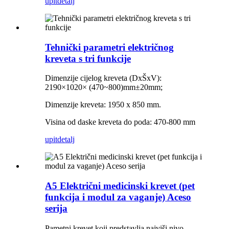
upit
detalj
Tehnički parametri električnog
kreveta s tri funkcije
Dimenzije cijelog kreveta (DxŠxV):
2190×1020×
(
470~800)mm±20mm
;
Dimenzije kreveta: 1950 x 850 mm.
Visina od daske kreveta do poda: 470-800 mm
upit
detalj
A5 Električni medicinski krevet (pet
funkcija i modul za vaganje) Aceso
serija
Pametni krevet koji predstavlja najviši nivo