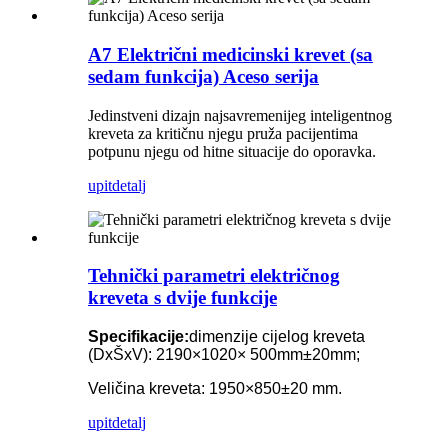
A7 Električni medicinski krevet (sa
sedam funkcija) Aceso serija
Jedinstveni dizajn najsavremenijeg inteligentnog
kreveta za kritičnu njegu pruža pacijentima
potpunu njegu od hitne situacije do oporavka.
upit
detalj
Tehnički parametri električnog
kreveta s dvije funkcije
Specifikacije:
dimenzije cijelog kreveta
(DxŠxV): 2190×1020× 500mm±20mm;
Veličina kreveta: 1950×850±20 mm.
upit
detalj