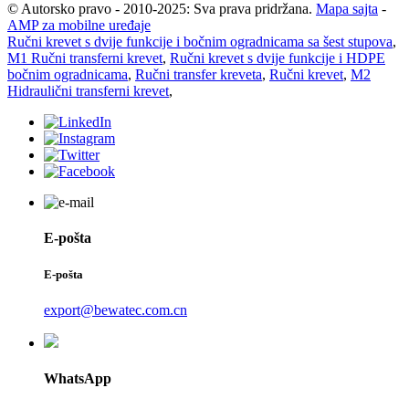
© Autorsko pravo - 2010-2025: Sva prava pridržana.
Mapa sajta
-
AMP za mobilne uređaje
Ručni krevet s dvije funkcije i bočnim ogradnicama sa šest stupova
,
M1 Ručni transferni krevet
,
Ručni krevet s dvije funkcije i HDPE
bočnim ogradnicama
,
Ručni transfer kreveta
,
Ručni krevet
,
M2
Hidraulični transferni krevet
,
E-pošta
E-pošta
export@bewatec.com.cn
WhatsApp