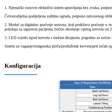
1. Njemački osnovni električni sistem upravljanja bez zvuka, potpun
Četverodijelna podijeljena zaštitna ograda, potpuno zatvorenog obli
2. Modul za digitalno praćenje senzora, koji podržava praćenje u re
položaja za sigurnost pacijenta, bočno okretanje cijelog kreveta od 
3. LED svjetlo ispod kreveta s mekim dizajnom, pogodno za noćne ak
Sistem za vaganje/rentgenska ploča/produžetak kreveta/peti točak o
Konfiguracija