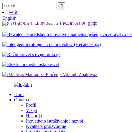
中文
English
Dom
O nama
Profil
Vizija
Historija
Inovativno istraživanje i razvoj
Kvaliteta proizvodnje
Prodaja i postprodaja