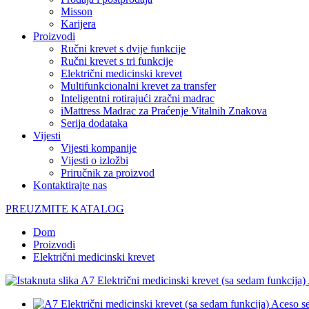
Misson
Karijera
Proizvodi
Ručni krevet s dvije funkcije
Ručni krevet s tri funkcije
Električni medicinski krevet
Multifunkcionalni krevet za transfer
Inteligentni rotirajući zračni madrac
iMattress Madrac za Praćenje Vitalnih Znakova
Serija dodataka
Vijesti
Vijesti kompanije
Vijesti o izložbi
Priručnik za proizvod
Kontaktirajte nas
PREUZMITE KATALOG
Dom
Proizvodi
Električni medicinski krevet