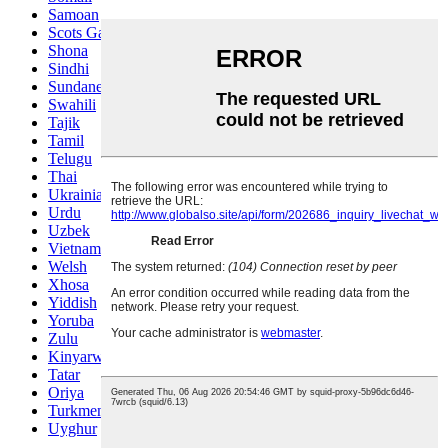
Samoan
Scots Gaelic
Shona
Sindhi
Sundanese
Swahili
Tajik
Tamil
Telugu
Thai
Ukrainian
Urdu
Uzbek
Vietnamese
Welsh
Xhosa
Yiddish
Yoruba
Zulu
Kinyarwanda
Tatar
Oriya
Turkmen
Uyghur