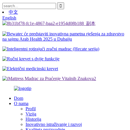
中文
English
Dom
O nama
Profil
Vizija
Historija
Inovativno istraživanje i razvoj
Kvaliteta proizvodnje