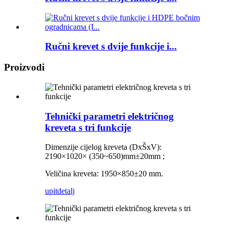
Ručni krevet s dvije funkcije i...
Proizvodi
Tehnički parametri električnog
kreveta s tri funkcije
Dimenzije cijelog kreveta (DxŠxV):
2190×1020×
(
350~650
)mm±20mm
;
Veličina kreveta: 1950×850±20 mm.
upit
detalj