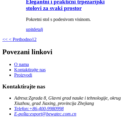
Elegantni i praktični trpezarijski
stolovi za svaki prostor
Pokretni stol s podesivom visinom.
upit
detalj
<<
< Prethodno
1
2
Povezani linkovi
O nama
Kontaktirajte nas
Proizvodi
Kontaktirajte nas
Adresa:
Zgrada 8, Glavni grad nauke i tehnologije, okrug
Xiuzhou, grad Jiaxing, provincija Zhejiang
Telefon:
+86-400-9980998
E-pošta:
export@bewatec.com.cn