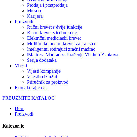
Prodaja i postprodaja
Misson
Karijera
Proizvodi
Ručni krevet s dvije funkcije
Ručni krevet s tri funkcije
Električni medicinski krevet
Multifunkcionalni krevet za transfer
Inteligentni rotirajući zračni madrac
iMattress Madrac za Praćenje Vitalnih Znakova
Serija dodataka
Vijesti
Vijesti kompanije
Vijesti o izložbi
Priručnik za proizvod
Kontaktirajte nas
PREUZMITE KATALOG
Dom
Proizvodi
Kategorije