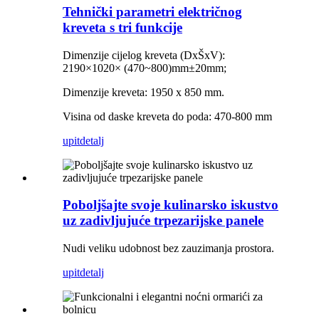
Tehnički parametri električnog
kreveta s tri funkcije
Dimenzije cijelog kreveta (DxŠxV):
2190×1020×
(
470~800)mm±20mm
;
Dimenzije kreveta: 1950 x 850 mm.
Visina od daske kreveta do poda: 470-800 mm
upit
detalj
Poboljšajte svoje kulinarsko iskustvo
uz zadivljujuće trpezarijske panele
Nudi veliku udobnost bez zauzimanja prostora.
upit
detalj