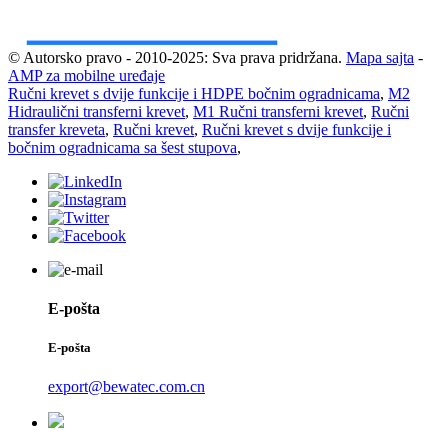
© Autorsko pravo - 2010-2025: Sva prava pridržana.
Mapa sajta
-
AMP za mobilne uređaje
Ručni krevet s dvije funkcije i HDPE bočnim ogradnicama
,
M2
Hidraulični transferni krevet
,
M1 Ručni transferni krevet
,
Ručni
transfer kreveta
,
Ručni krevet
,
Ručni krevet s dvije funkcije i
bočnim ogradnicama sa šest stupova
,
E-pošta
E-pošta
export@bewatec.com.cn